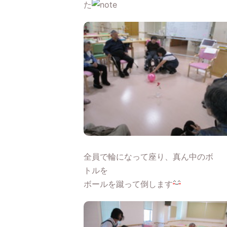
た
全員で輪になって座り、真ん中のボ
トルを
ボールを蹴って倒します