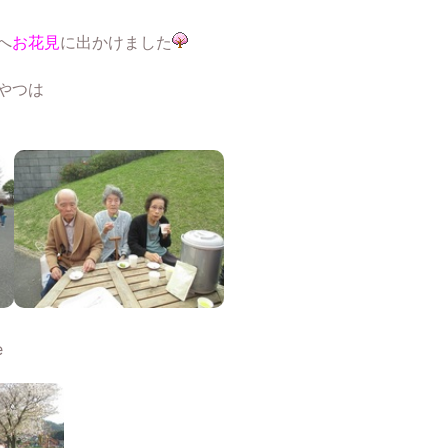
へ
お花見
に出かけました
やつは