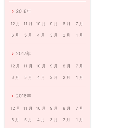
2018年
12 月
11 月
10 月
9 月
8 月
7 月
6 月
5 月
4 月
3 月
2 月
1 月
2017年
12 月
11 月
10 月
9 月
8 月
7 月
6 月
5 月
4 月
3 月
2 月
1 月
2016年
12 月
11 月
10 月
9 月
8 月
7 月
6 月
5 月
4 月
3 月
2 月
1 月