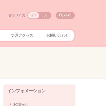
文字サイズ
標準
大
検索
交通アクセス
お問い合わせ
インフォメーション
お知らせ