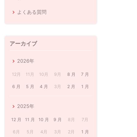
よくある質問
アーカイブ
2026年
12月
11月
10月
9月
8 月
7 月
6 月
5 月
4 月
3月
2 月
1 月
2025年
12 月
11 月
10 月
9 月
8月
7月
6月
5月
4月
3月
2月
1 月