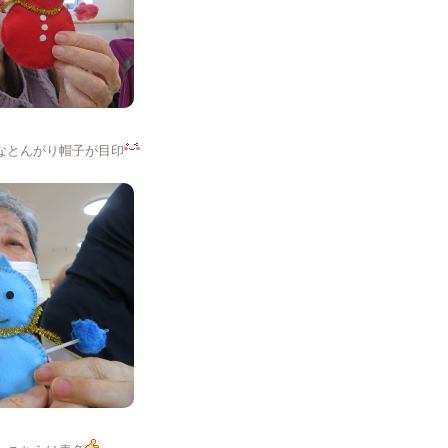
なとんがり帽子が目印