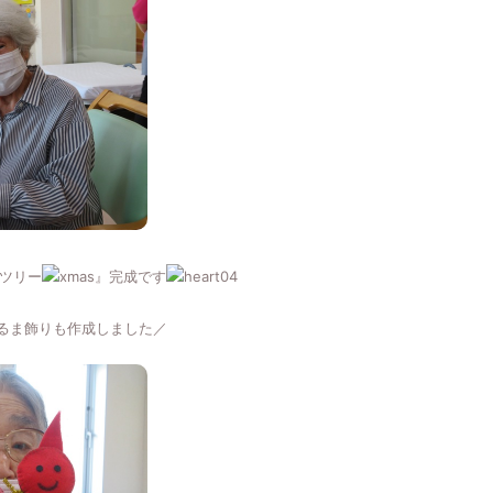
ツリー
』完成です
るま飾りも作成しました／