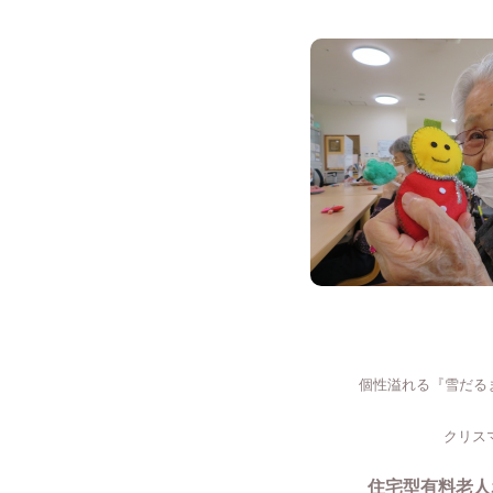
個性溢れる『雪だる
クリス
住宅型有料老人