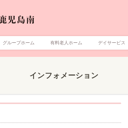
グループホーム
有料老人ホーム
デイサービス
インフォメーション