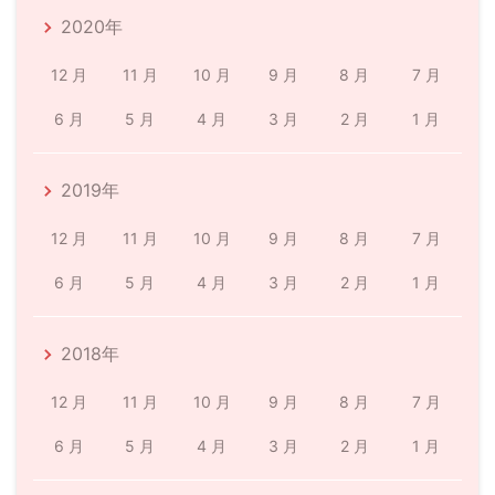
2020年
12 月
11 月
10 月
9 月
8 月
7 月
6 月
5 月
4 月
3 月
2 月
1 月
2019年
12 月
11 月
10 月
9 月
8 月
7 月
6 月
5 月
4 月
3 月
2 月
1 月
2018年
12 月
11 月
10 月
9 月
8 月
7 月
6 月
5 月
4 月
3 月
2 月
1 月