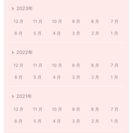
2023年
12 月
11 月
10 月
9 月
8 月
7 月
6 月
5 月
4 月
3 月
2 月
1 月
2022年
12 月
11 月
10 月
9 月
8 月
7 月
6 月
5 月
4 月
3 月
2 月
1 月
2021年
12 月
11 月
10 月
9 月
8 月
7 月
6 月
5 月
4 月
3 月
2 月
1 月