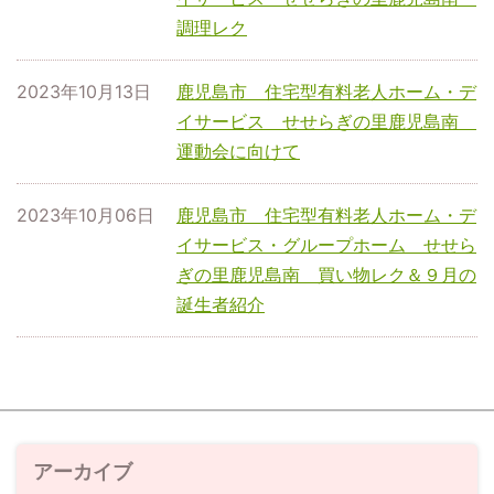
調理レク
2023年10月13日
鹿児島市 住宅型有料老人ホーム・デ
イサービス せせらぎの里鹿児島南
運動会に向けて
2023年10月06日
鹿児島市 住宅型有料老人ホーム・デ
イサービス・グループホーム せせら
ぎの里鹿児島南 買い物レク＆９月の
誕生者紹介
アーカイブ