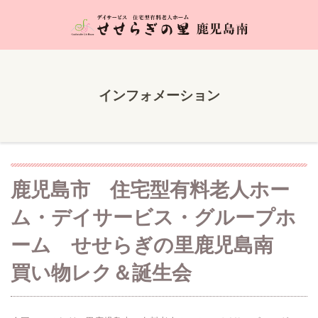
インフォメーション
鹿児島市 住宅型有料老人ホー
ム・デイサービス・グループホ
ーム せせらぎの里鹿児島南
買い物レク＆誕生会