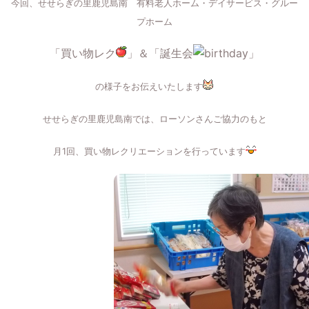
今回、せせらぎの里鹿児島南 有料老人ホーム・デイサービス・グルー
プホーム
「買い物レク
」＆「誕生会
」
の様子をお伝えいたします
せせらぎの里鹿児島南では、ローソンさんご協力のもと
月1回
、買い物レクリエーションを行っています