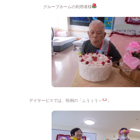
グループホームの利用者様
デイサービスでは、恒例の「ふうぅう～
」