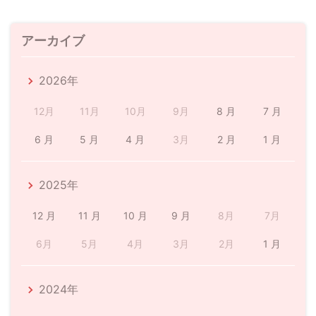
アーカイブ
2026年
12月
11月
10月
9月
8 月
7 月
6 月
5 月
4 月
3月
2 月
1 月
2025年
12 月
11 月
10 月
9 月
8月
7月
6月
5月
4月
3月
2月
1 月
2024年