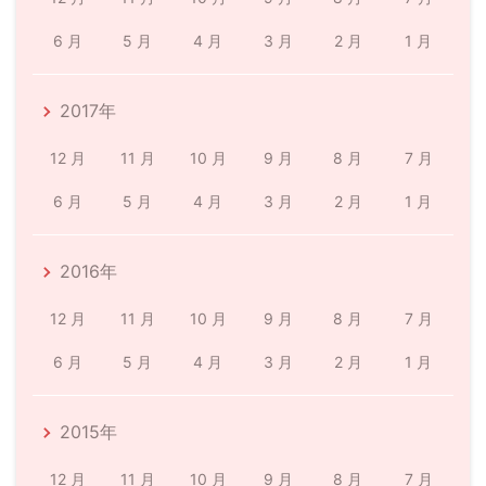
6 月
5 月
4 月
3 月
2 月
1 月
2017年
12 月
11 月
10 月
9 月
8 月
7 月
6 月
5 月
4 月
3 月
2 月
1 月
2016年
12 月
11 月
10 月
9 月
8 月
7 月
6 月
5 月
4 月
3 月
2 月
1 月
2015年
12 月
11 月
10 月
9 月
8 月
7 月