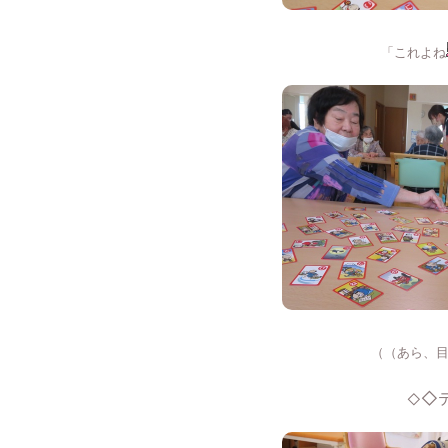
「これよね
（（あら、
◇
◇