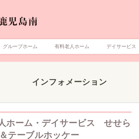
グループホーム
有料老人ホーム
デイサービス
インフォメーション
人ホーム・デイサービス せせら
＆テーブルホッケー