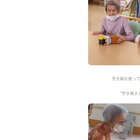
空き箱を使っ
”空き箱さ