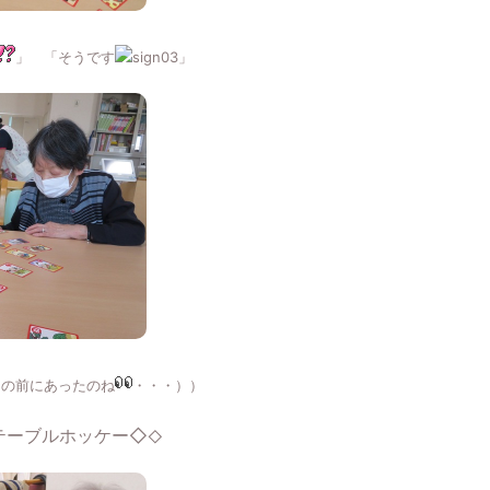
」 「そうです
」
目の前にあったのね
・・・））
テーブルホッケー◇
◇