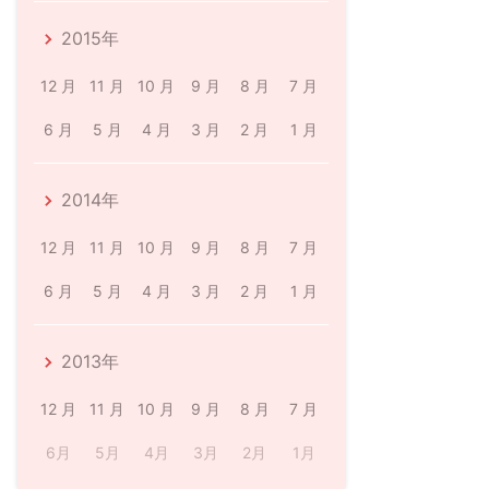
2015年
12 月
11 月
10 月
9 月
8 月
7 月
6 月
5 月
4 月
3 月
2 月
1 月
2014年
12 月
11 月
10 月
9 月
8 月
7 月
6 月
5 月
4 月
3 月
2 月
1 月
2013年
12 月
11 月
10 月
9 月
8 月
7 月
6月
5月
4月
3月
2月
1月