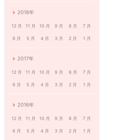
2018年
12 月
11 月
10 月
9 月
8 月
7 月
6 月
5 月
4 月
3 月
2 月
1 月
2017年
12 月
11 月
10 月
9 月
8 月
7 月
6 月
5 月
4 月
3 月
2 月
1 月
2016年
12 月
11 月
10 月
9 月
8 月
7 月
6 月
5 月
4 月
3 月
2 月
1 月