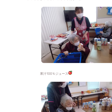
果汁100％ジュース