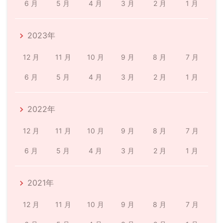
6 月
5 月
4 月
3 月
2 月
1 月
2023年
12 月
11 月
10 月
9 月
8 月
7 月
6 月
5 月
4 月
3 月
2 月
1 月
2022年
12 月
11 月
10 月
9 月
8 月
7 月
6 月
5 月
4 月
3 月
2 月
1 月
2021年
12 月
11 月
10 月
9 月
8 月
7 月