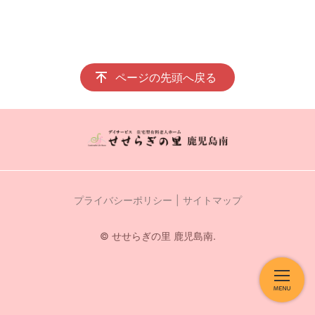
ページの先頭へ戻る
プライバシーポリシー
サイトマップ
© せせらぎの里 鹿児島南.