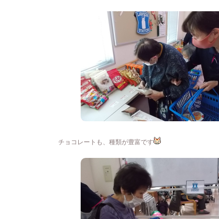
チョコレートも、種類が豊富です