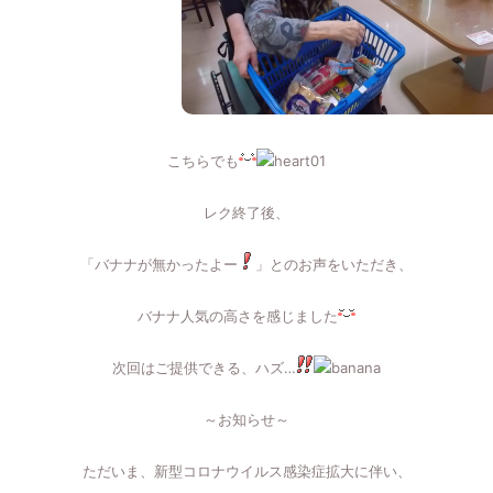
こちらでも
レク終了後、
「バナナが無かったよー
」とのお声をいただき、
バナナ人気の高さを感じました
次回はご提供できる、ハズ…
～お知らせ～
ただいま、新型コロナウイルス感染症拡大に伴い、