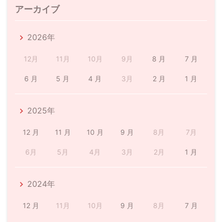
アーカイブ
2026年
12月
11月
10月
9月
8 月
7 月
6 月
5 月
4 月
3月
2 月
1 月
2025年
12 月
11 月
10 月
9 月
8月
7月
6月
5月
4月
3月
2月
1 月
2024年
12 月
11月
10月
9 月
8月
7 月