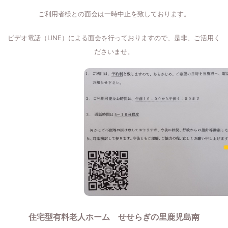
ご利用者様との面会は一時中止を致しております。
ビデオ電話（LINE）による面会を行っておりますので、是非、ご活用く
ださいませ。
住宅型有料老人ホーム せせらぎの里鹿児島南