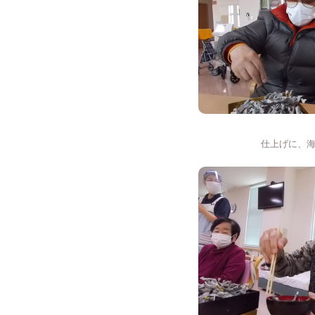
仕上げに、