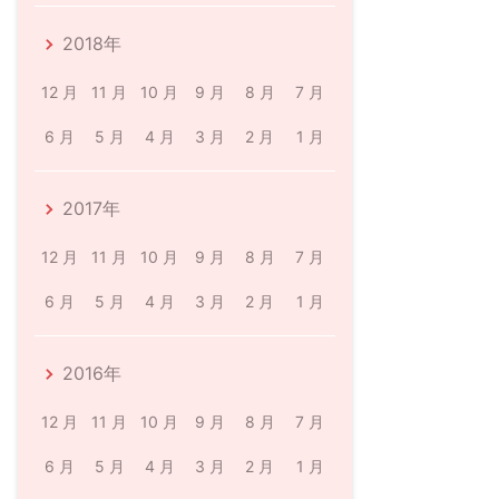
2018年
12 月
11 月
10 月
9 月
8 月
7 月
6 月
5 月
4 月
3 月
2 月
1 月
2017年
12 月
11 月
10 月
9 月
8 月
7 月
6 月
5 月
4 月
3 月
2 月
1 月
2016年
12 月
11 月
10 月
9 月
8 月
7 月
6 月
5 月
4 月
3 月
2 月
1 月