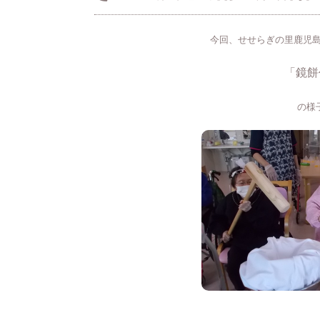
今回、せせらぎの里鹿児
「鏡餅
の様