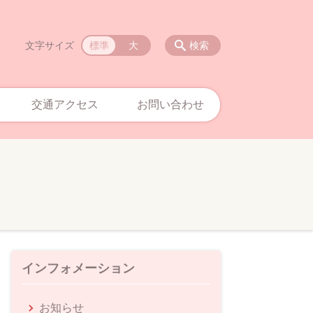
文字サイズ
標準
大
検索
交通アクセス
お問い合わせ
インフォメーション
お知らせ