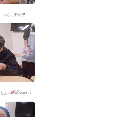
いざ、実食
うわぁ～