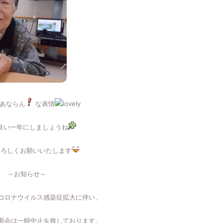
あならん
な表情
良い一年にしましょうね
よろしくお願いいたします
～お知らせ～
コロナウイルス感染症拡大に伴い、
面会は一時中止を致しております。