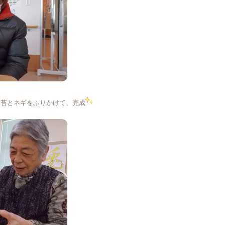
海苔とネギをふりかけて、完成