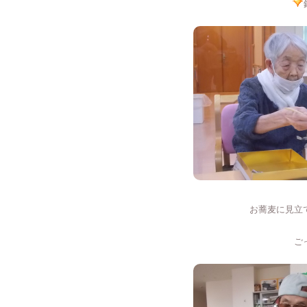
お蕎麦に見立
ご