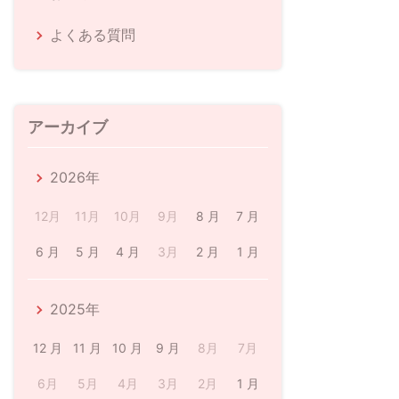
よくある質問
アーカイブ
2026年
12月
11月
10月
9月
8 月
7 月
6 月
5 月
4 月
3月
2 月
1 月
2025年
12 月
11 月
10 月
9 月
8月
7月
6月
5月
4月
3月
2月
1 月