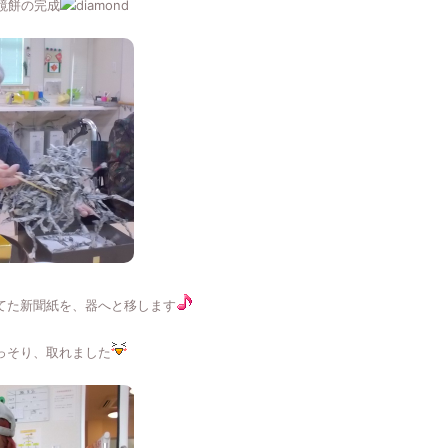
鏡餅の完成
てた新聞紙を、器へと移します
っそり、取れました