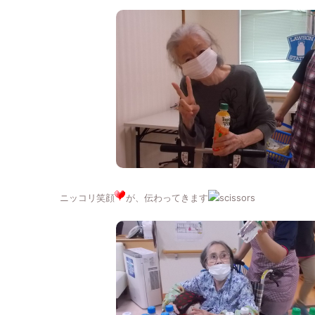
ニッコリ笑顔
が、伝わってきます