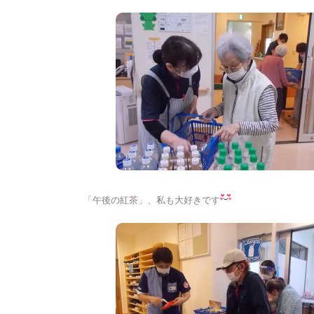
「午後の紅茶」、私も大好きです