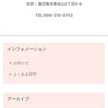
住所：鹿児島市東谷山2丁目5-8
TEL:099-210-0753
インフォメーション
お知らせ
よくある質問
アーカイブ