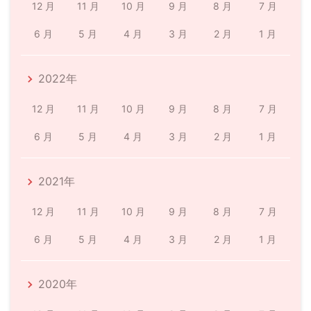
12 月
11 月
10 月
9 月
8 月
7 月
6 月
5 月
4 月
3 月
2 月
1 月
2022年
12 月
11 月
10 月
9 月
8 月
7 月
6 月
5 月
4 月
3 月
2 月
1 月
2021年
12 月
11 月
10 月
9 月
8 月
7 月
6 月
5 月
4 月
3 月
2 月
1 月
2020年