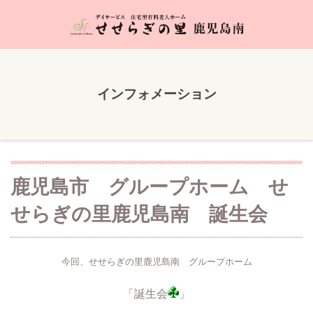
インフォメーション
鹿児島市 グループホーム せ
せらぎの里鹿児島南 誕生会
今回、せせらぎの里鹿児島南 グループホーム
「誕生会
」