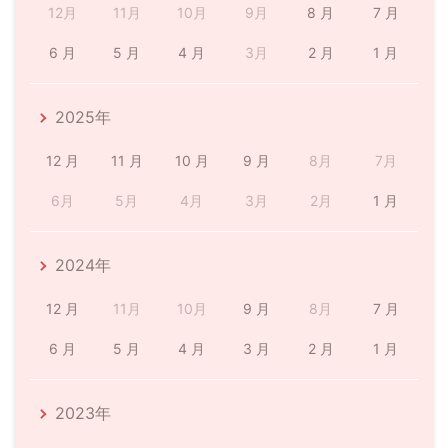
12月
11月
10月
9月
8 月
7 月
6 月
5 月
4 月
3月
2 月
1 月
2025年
12 月
11 月
10 月
9 月
8月
7月
6月
5月
4月
3月
2月
1 月
2024年
12 月
11月
10月
9 月
8月
7 月
6 月
5 月
4 月
3 月
2 月
1 月
2023年