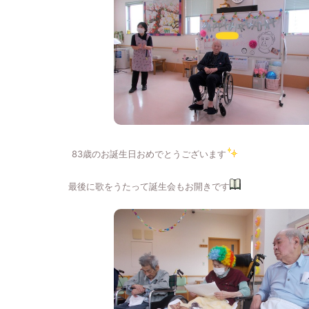
83歳のお誕生日おめでとうございます
最後に歌をうたって誕生会もお開きです