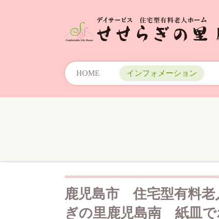
HOME
インフォメーション
鹿児島市 住宅型有料老
ぎの里鹿児島南 紙皿で