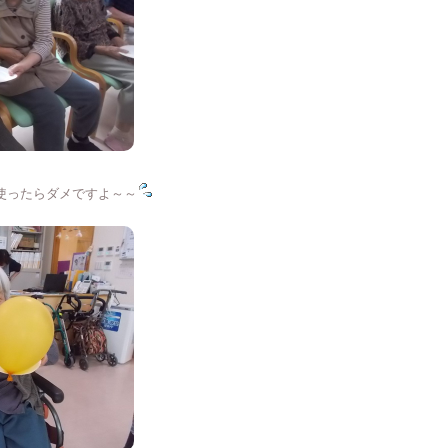
使ったらダメですよ～～