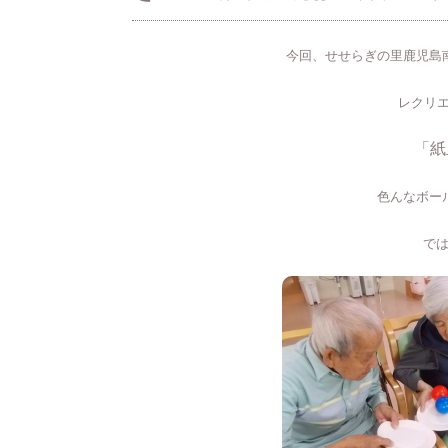
今回、せせらぎの里鹿児島
レクリ
「紙
色んなボー
で