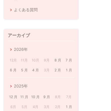
よくある質問
アーカイブ
2026年
12月
11月
10月
9月
8 月
7 月
6 月
5 月
4 月
3月
2 月
1 月
2025年
12 月
11 月
10 月
9 月
8月
7月
6月
5月
4月
3月
2月
1 月