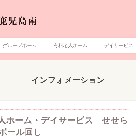
グループホーム
有料老人ホーム
デイサービス
インフォメーション
人ホーム・デイサービス せせら
ボール回し