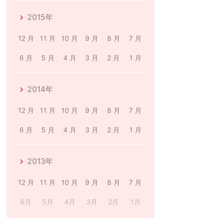
2015年
12 月
11 月
10 月
9 月
8 月
7 月
6 月
5 月
4 月
3 月
2 月
1 月
2014年
12 月
11 月
10 月
9 月
8 月
7 月
6 月
5 月
4 月
3 月
2 月
1 月
2013年
12 月
11 月
10 月
9 月
8 月
7 月
6月
5月
4月
3月
2月
1月