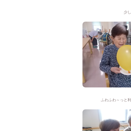
少
ふわふわ～っと