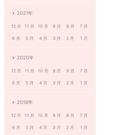
2021年
12 月
11 月
10 月
9 月
8 月
7 月
6 月
5 月
4 月
3 月
2 月
1 月
2020年
12 月
11 月
10 月
9 月
8 月
7 月
6 月
5 月
4 月
3 月
2 月
1 月
2019年
12 月
11 月
10 月
9 月
8 月
7 月
6 月
5 月
4 月
3 月
2 月
1 月