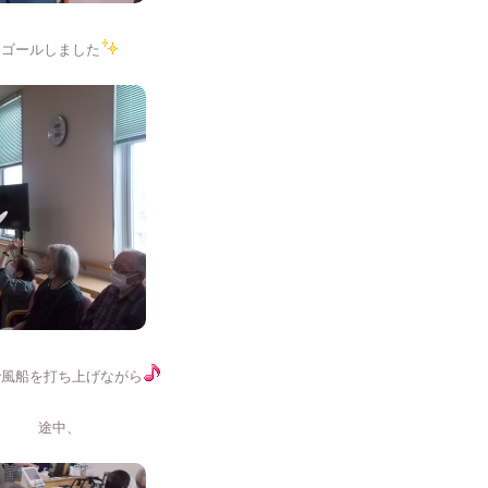
ゴールしました
で風船を打ち上げながら
途中、