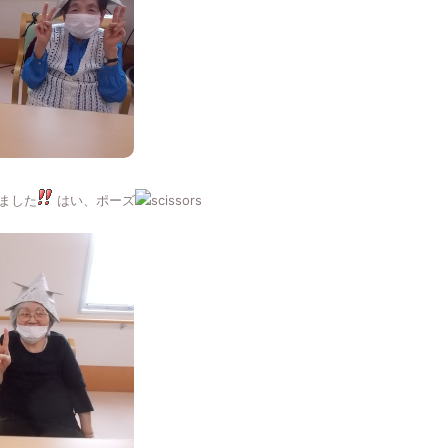
ました
はい、ポーズ