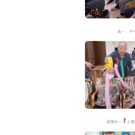
あ～、や
頑張れ～
と後