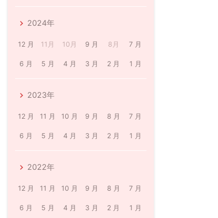
2024年
12 月
11月
10月
9 月
8月
7 月
6 月
5 月
4 月
3 月
2 月
1 月
2023年
12 月
11 月
10 月
9 月
8 月
7 月
6 月
5 月
4 月
3 月
2 月
1 月
2022年
12 月
11 月
10 月
9 月
8 月
7 月
6 月
5 月
4 月
3 月
2 月
1 月