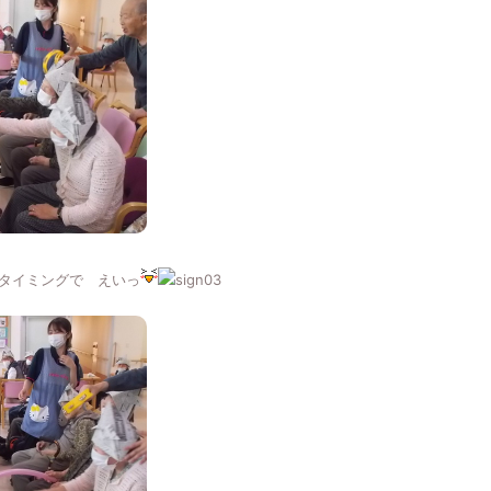
タイミングで えいっ