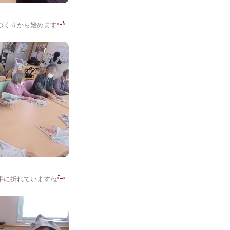
づくりから始めます
手に折れていますね