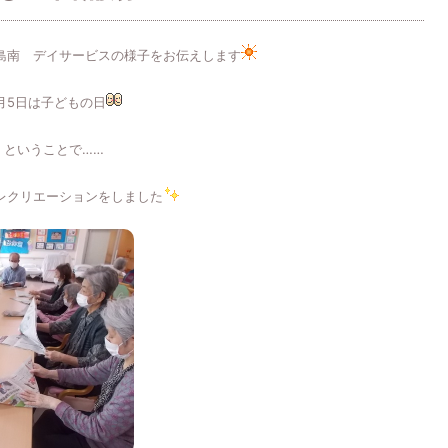
島南 デイサービスの様子をお伝えします
月5日は子どもの日
ということで……
レクリエーションをしました