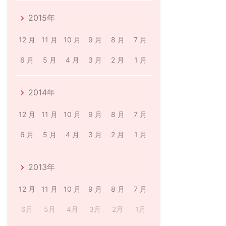
2015年
12 月
11 月
10 月
9 月
8 月
7 月
6 月
5 月
4 月
3 月
2 月
1 月
2014年
12 月
11 月
10 月
9 月
8 月
7 月
6 月
5 月
4 月
3 月
2 月
1 月
2013年
12 月
11 月
10 月
9 月
8 月
7 月
6月
5月
4月
3月
2月
1月