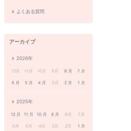
よくある質問
アーカイブ
2026年
12月
11月
10月
9月
8 月
7 月
6 月
5 月
4 月
3月
2 月
1 月
2025年
12 月
11 月
10 月
9 月
8月
7月
6月
5月
4月
3月
2月
1 月