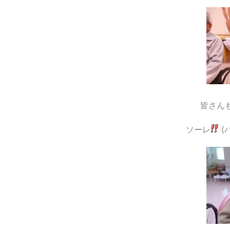
皆さん
ソーレ
(