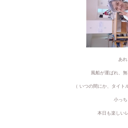
あれ
風船が運ばれ、無
（ いつの間にか、タイト
小っち
本日も楽しい