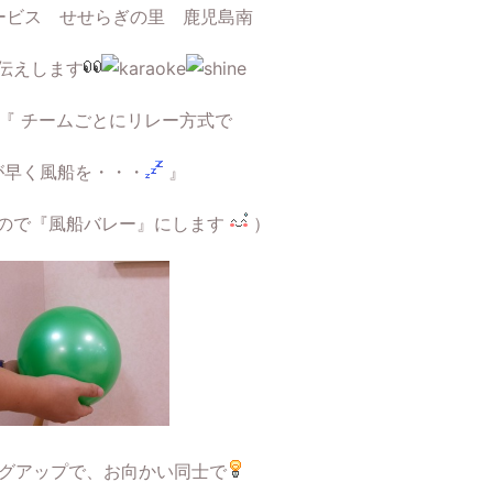
ービス せせらぎの里 鹿児島南
伝えします
 『 チームごとにリレー方式で
が早く風船を・・・
』
いので『風船バレー』にします
）
グアップで、お向かい同士で