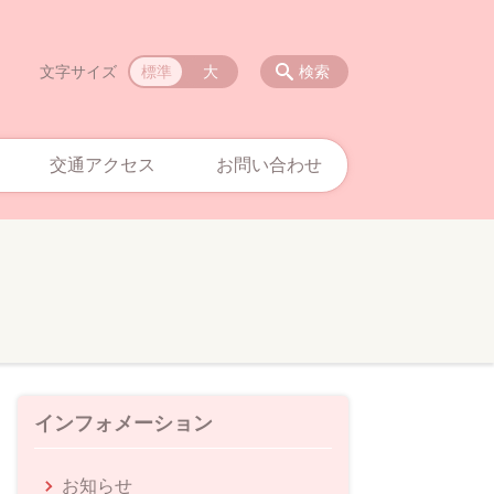
文字サイズ
標準
大
検索
交通アクセス
お問い合わせ
インフォメーション
お知らせ