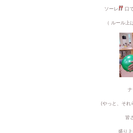
ソーレ
口
（ ルール上
ナ
(やっと、それ
皆
盛り上