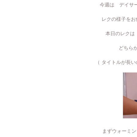
今週は デイサ
レクの様子をお
本日のレクは
どちら
（ タイトルが長
まずウォーミン