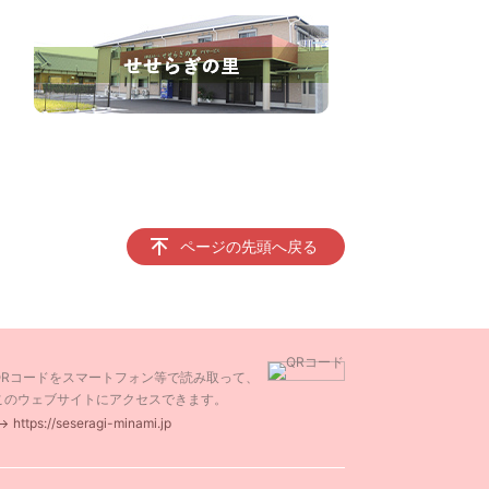
ページの先頭へ戻る
QRコードをスマートフォン等で読み取って、
このウェブサイトにアクセスできます。
https://seseragi-minami.jp