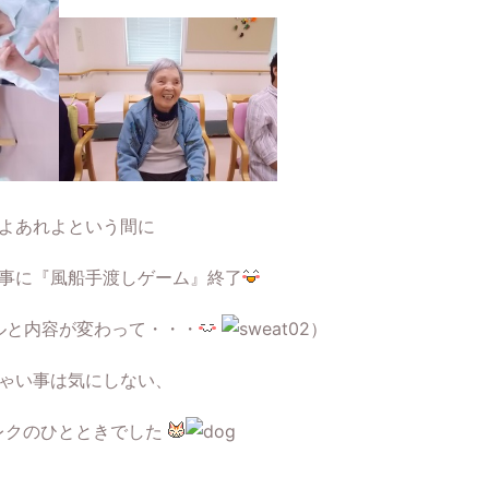
よあれよという間に
事に『風船手渡しゲーム』終了
ルと内容が変わって・・・
）
ゃい事は気にしない、
レクのひとときでした