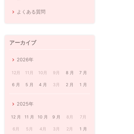
よくある質問
アーカイブ
2026年
12月
11月
10月
9月
8 月
7 月
6 月
5 月
4 月
3月
2 月
1 月
2025年
12 月
11 月
10 月
9 月
8月
7月
6月
5月
4月
3月
2月
1 月