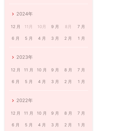
2024年
12 月
11月
10月
9 月
8月
7 月
6 月
5 月
4 月
3 月
2 月
1 月
2023年
12 月
11 月
10 月
9 月
8 月
7 月
6 月
5 月
4 月
3 月
2 月
1 月
2022年
12 月
11 月
10 月
9 月
8 月
7 月
6 月
5 月
4 月
3 月
2 月
1 月