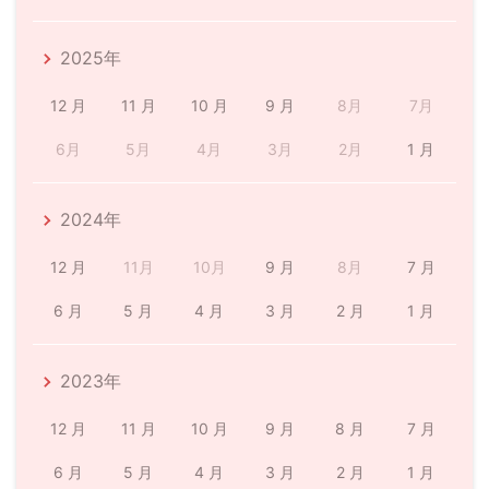
2025年
12 月
11 月
10 月
9 月
8月
7月
6月
5月
4月
3月
2月
1 月
2024年
12 月
11月
10月
9 月
8月
7 月
6 月
5 月
4 月
3 月
2 月
1 月
2023年
12 月
11 月
10 月
9 月
8 月
7 月
6 月
5 月
4 月
3 月
2 月
1 月