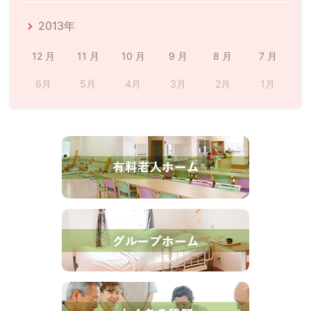
2013年
12 月
11 月
10 月
9 月
8 月
7 月
6月
5月
4月
3月
2月
1月