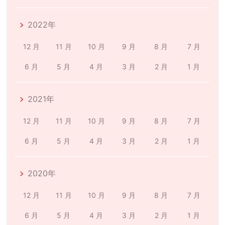
2022年
12 月
11 月
10 月
9 月
8 月
7 月
6 月
5 月
4 月
3 月
2 月
1 月
2021年
12 月
11 月
10 月
9 月
8 月
7 月
6 月
5 月
4 月
3 月
2 月
1 月
2020年
12 月
11 月
10 月
9 月
8 月
7 月
6 月
5 月
4 月
3 月
2 月
1 月