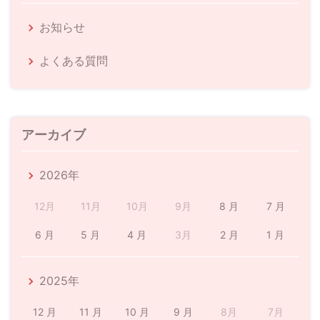
お知らせ
よくある質問
アーカイブ
2026年
12月
11月
10月
9月
8 月
7 月
6 月
5 月
4 月
3月
2 月
1 月
2025年
12 月
11 月
10 月
9 月
8月
7月