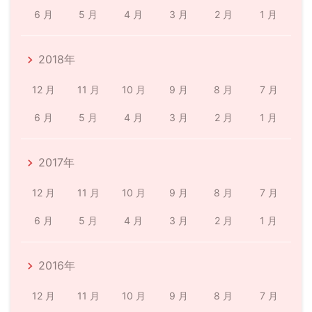
6 月
5 月
4 月
3 月
2 月
1 月
2018年
12 月
11 月
10 月
9 月
8 月
7 月
6 月
5 月
4 月
3 月
2 月
1 月
2017年
12 月
11 月
10 月
9 月
8 月
7 月
6 月
5 月
4 月
3 月
2 月
1 月
2016年
12 月
11 月
10 月
9 月
8 月
7 月