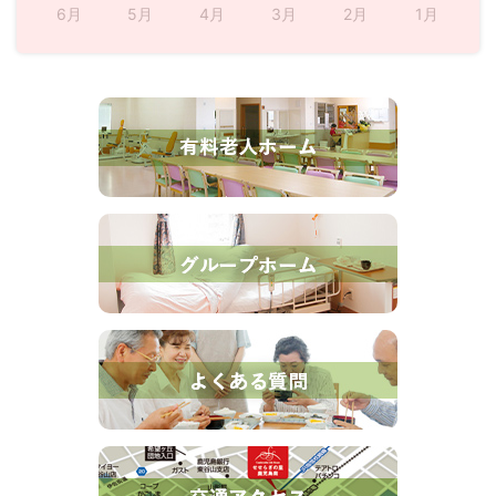
6月
5月
4月
3月
2月
1月