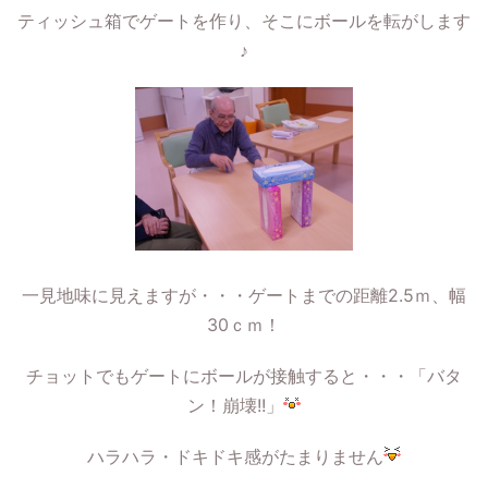
ティッシュ箱でゲートを作り、そこにボールを転がします
♪
一見地味に見えますが・・・ゲートまでの距離2.5ｍ、幅
30ｃｍ！
チョットでもゲートにボールが接触すると・・・「バタ
ン！崩壊!!」
ハラハラ・ドキドキ感がたまりません