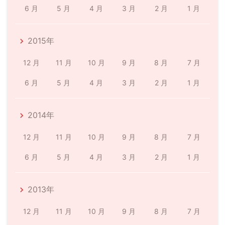
6 月
5 月
4 月
3 月
2 月
1 月
2015年
12 月
11 月
10 月
9 月
8 月
7 月
6 月
5 月
4 月
3 月
2 月
1 月
2014年
12 月
11 月
10 月
9 月
8 月
7 月
6 月
5 月
4 月
3 月
2 月
1 月
2013年
12 月
11 月
10 月
9 月
8 月
7 月