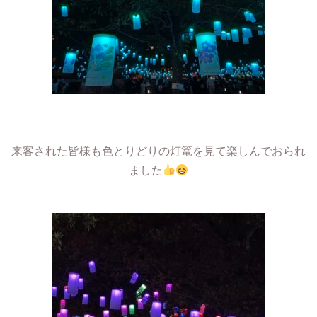
来客された皆様も色とりどりの灯篭を見て楽しんでおられ
ました