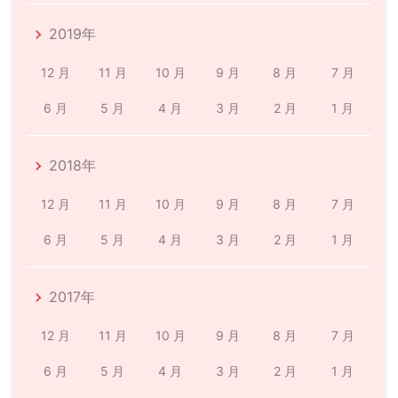
2019年
12 月
11 月
10 月
9 月
8 月
7 月
6 月
5 月
4 月
3 月
2 月
1 月
2018年
12 月
11 月
10 月
9 月
8 月
7 月
6 月
5 月
4 月
3 月
2 月
1 月
2017年
12 月
11 月
10 月
9 月
8 月
7 月
6 月
5 月
4 月
3 月
2 月
1 月