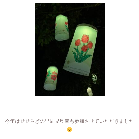
今年はせせらぎの里鹿児島南も参加させていただきました