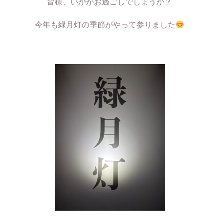
皆様、いかがお過ごしでしょうか？
今年も緑月灯の季節がやって参りました