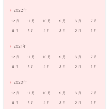
2022年
12 月
11 月
10 月
9 月
8 月
7 月
6 月
5 月
4 月
3 月
2 月
1 月
2021年
12 月
11 月
10 月
9 月
8 月
7 月
6 月
5 月
4 月
3 月
2 月
1 月
2020年
12 月
11 月
10 月
9 月
8 月
7 月
6 月
5 月
4 月
3 月
2 月
1 月