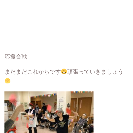
応援合戦
まだまだこれからです
頑張っていきましょう