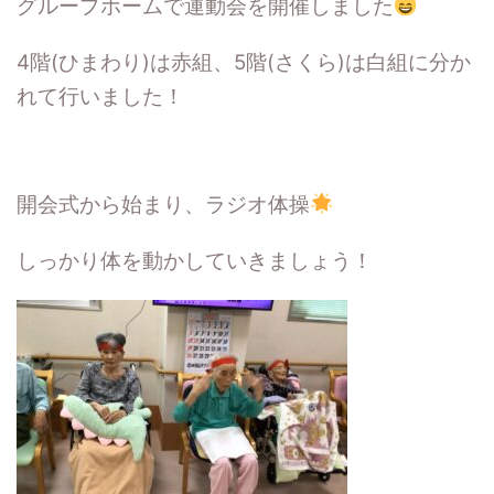
グループホームで運動会を開催しました
4階(ひまわり)は赤組、5階(さくら)は白組に分か
れて行いました！
開会式から始まり、ラジオ体操
しっかり体を動かしていきましょう！