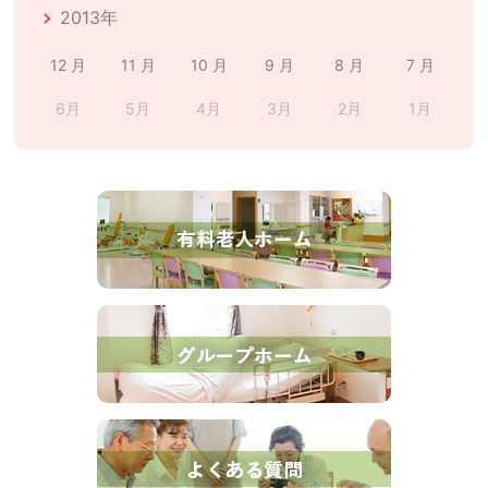
2013年
12 月
11 月
10 月
9 月
8 月
7 月
6月
5月
4月
3月
2月
1月