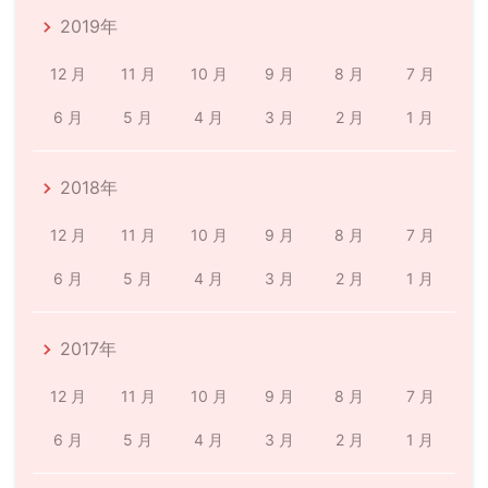
2019年
12 月
11 月
10 月
9 月
8 月
7 月
6 月
5 月
4 月
3 月
2 月
1 月
2018年
12 月
11 月
10 月
9 月
8 月
7 月
6 月
5 月
4 月
3 月
2 月
1 月
2017年
12 月
11 月
10 月
9 月
8 月
7 月
6 月
5 月
4 月
3 月
2 月
1 月