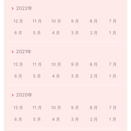
2022年
12 月
11 月
10 月
9 月
8 月
7 月
6 月
5 月
4 月
3 月
2 月
1 月
2021年
12 月
11 月
10 月
9 月
8 月
7 月
6 月
5 月
4 月
3 月
2 月
1 月
2020年
12 月
11 月
10 月
9 月
8 月
7 月
6 月
5 月
4 月
3 月
2 月
1 月