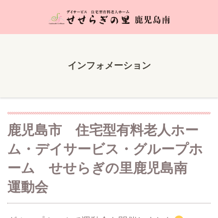
インフォメーション
鹿児島市 住宅型有料老人ホー
ム・デイサービス・グループホ
ーム せせらぎの里鹿児島南
運動会