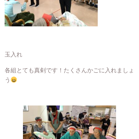
玉入れ
各組とても真剣です！たくさんかごに入れましょ
う